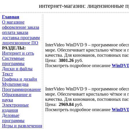
интернет-магазин: лицензионные 
Главная
О магазине
оформление заказа
оплата заказа
доставка программ
лицензионное ПО
InterVideo WinDVD 9 – программное обес
РАЗДЕЛЫ:
мире. Обеспечивает кристально чёткое и
Интернет и сеть
качества. Для киноманов, постоянных пас
Системные
Цена:
3801.26
руб.
программы
Посмотреть подробное описание
WinDVD
Диски и файлы
Текст
Графика и дизайн
Мультимедиа
InterVideo WinDVD 9 – программное обес
Программирование
мире. Обеспечивает кристально чёткое и
Образование и
качества. Для киноманов, постоянных пас
наука
Цена:
2969.84
руб.
Электронные
Посмотреть подробное описание
WinDVD
издания
Деловые
программы
Игры и развлечения