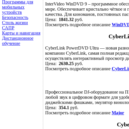
Программы для
InterVideo WinDVD 9 – программное обес
мобильных
мире. Обеспечивает кристально чёткое и
устройств
качества. Для киноманов, постоянных пас
Безопасность
Цена:
1841.32
руб.
Стиль жизни
Посмотреть подробное описание
WinDVD
САПР
Карты и навигация
CyberL
Дистанционное
обучение
CyberLink PowerDVD Ultra — новая разн
компании CyberLink, самая полная редак
осуществлять интерактивный просмотр ди
Цена:
2630.25
руб.
Посмотреть подробное описание
CyberLi
Профессиональное DJ-оборудование на П
любой звук в цифровом формате для удоб
диджейскими фишками, эмулятор винилово
Цена:
354.1
руб.
Посмотреть подробное описание
Major
Cybe