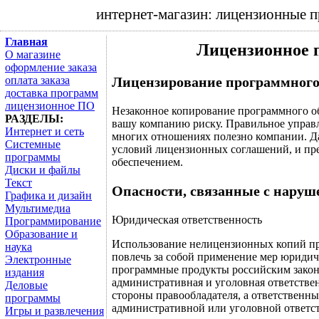
интернет-магазин: лицензионные 
Главная
Лицензионное 
О магазине
оформление заказа
оплата заказа
Лицензирование программного
доставка программ
лицензионное ПО
Незаконное копирование программного об
РАЗДЕЛЫ:
вашу компанию риску. Правильное управл
Интернет и сеть
многих отношениях полезно компании. Д
Системные
условий лицензионных соглашений, и п
программы
обеспечением.
Диски и файлы
Текст
Опасности, связанные с нару
Графика и дизайн
Мультимедиа
Юридическая ответственность
Программирование
Образование и
Использование нелицензионных копий пр
наука
повлечь за собой применение мер юридич
Электронные
программные продукты российским закон
издания
административная и уголовная ответстве
Деловые
стороны правообладателя, а ответственн
программы
административной или уголовной ответс
Игры и развлечения