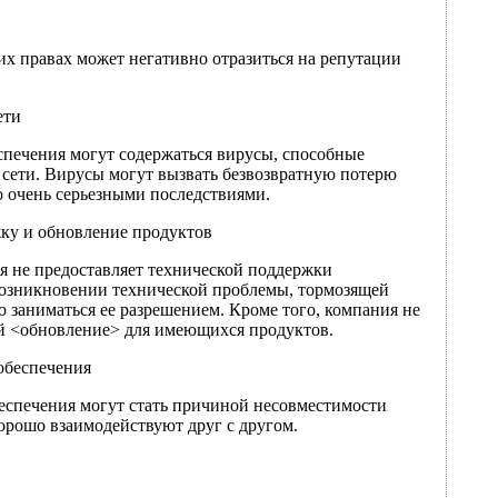
их правах может негативно отразиться на репутации
ети
печения могут содержаться вирусы, способные
сети. Вирусы могут вызвать безвозвратную потерю
о очень серьезными последствиями.
ку и обновление продуктов
я не предоставляет технической поддержки
озникновении технической проблемы, тормозящей
о заниматься ее разрешением. Кроме того, компания не
ий <обновление> для имеющихся продуктов.
обеспечения
спечения могут стать причиной несовместимости
орошо взаимодействуют друг с другом.