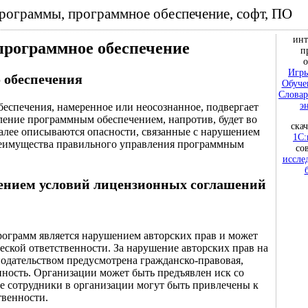
программы, программное обеспечение, софт, ПО
инт
программное обеспечение
п
о
Игры
 обеспечения
Обуче
Словар
э
еспечения, намеренное или неосознанное, подвергает
ение программным обеспечением, напротив, будет во
ска
алее описываются опасности, связанные с нарушением
1С:
реимущества правильного управления программным
со
иссле
шением условий лицензионных соглашений
ограмм является нарушением авторских прав и может
еской ответственности. За нарушение авторских прав на
одательством предусмотрена гражданско-правовая,
нность. Организации может быть предъявлен иск со
ые сотрудники в организации могут быть привлечены к
твенности.