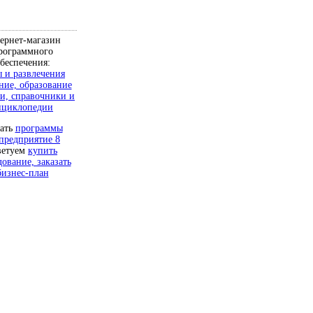
ернет-магазин
рограммного
беспечения:
 и развлечения
ние, образование
и, справочники и
нциклопедии
чать
программы
предприятие 8
ветуем
купить
дование, заказать
бизнес-план