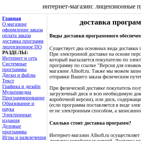
интернет-магазин: лицензионные 
Главная
доставка програ
О магазине
оформление заказа
оплата заказа
Виды доставки программного обеспече
доставка программ
лицензионное ПО
Существует два основных вида доставки 
РАЗДЕЛЫ:
При электронной доставке на основе пер
Интернет и сеть
который высылается покупателю по элект
Системные
программу по ссылке "Версия для ознако
программы
магазине Allsoft.ru. Также мы можем зап
Диски и файлы
отправки Вашего заказа физическим путе
Текст
Графика и дизайн
При физической доставке покупатель по
Мультимедиа
загрузочный диск и всю необходимую док
Программирование
коробочной версии), или диск, содержащ
Образование и
(если программа поставляется в виде эле
наука
ее не электронным способом, а записанной
Электронные
издания
Сколько стоит доставка программ?
Деловые
программы
Интернет-магазин Allsoft.ru осуществляе
Игры и развлечения
доставку коробочных версий. Доставка к