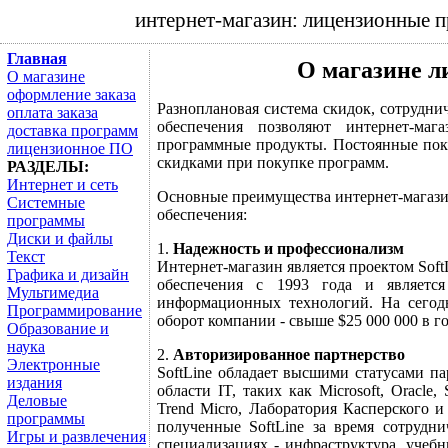
интернет-магазин: лицензионные 
Главная
О магазине 
О магазине
оформление заказа
Разноплановая система скидок, сотрудни
оплата заказа
обеспечения позволяют интернет-ма
доставка программ
программные продукты. Постоянные по
лицензионное ПО
скидками при покупке программ.
РАЗДЕЛЫ:
Интернет и сеть
Основные преимущества интернет-магаз
Системные
обеспечения:
программы
Диски и файлы
1.
Надежность и профессионализм
Текст
Интернет-магазин
является проектом Soft
Графика и дизайн
обеспечения с 1993 года и являетс
Мультимедиа
информационных технологий. На сегодн
Программирование
оборот компании - свыше $25 000 000 в го
Образование и
наука
2.
Авторизированное партнерство
Электронные
SoftLine обладает высшими статусами п
издания
области IT, таких как Microsoft, Oracle, S
Деловые
Trend Micro, Лаборатория Касперского и
программы
полученные SoftLine за время сотруднич
Игры и развлечения
специализациях - инфраструктура, учебн