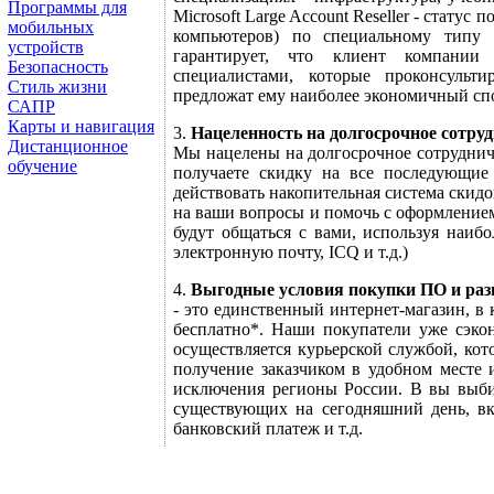
Программы для
Microsoft Large Account Reseller - стату
мобильных
компьютеров) по специальному типу 
устройств
гарантирует, что клиент компании 
Безопасность
специалистами, которые проконсуль
Стиль жизни
предложат ему наиболее экономичный спо
САПР
Карты и навигация
3.
Нацеленность на долгосрочное сотру
Дистанционное
Мы нацелены на долгосрочное сотруднич
обучение
получаете скидку на все последующие
действовать накопительная система скид
на ваши вопросы и помочь с оформлением
будут общаться с вами, используя наибо
электронную почту, ICQ и т.д.)
4.
Выгодные условия покупки ПО и ра
- это единственный интернет-магазин, в 
бесплатно*. Наши покупатели уже сэкон
осуществляется курьерской службой, кото
получение заказчиком в удобном месте и
исключения регионы России. В
вы выби
существующих на сегодняшний день, вк
банковский платеж и т.д.