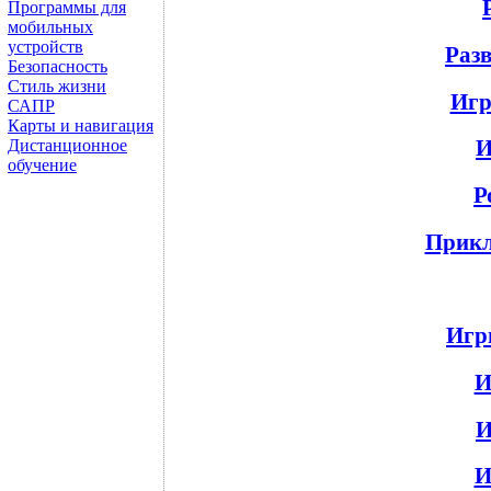
Программы для
мобильных
устройств
Раз
Безопасность
Стиль жизни
Игр
САПР
Карты и навигация
И
Дистанционное
обучение
Р
Прикл
Игр
И
И
И