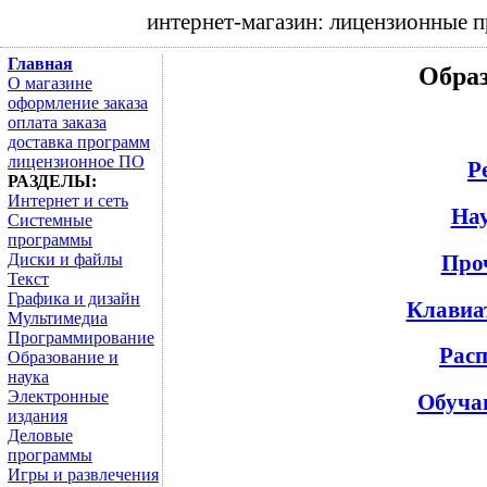
интернет-магазин: лицензионные 
Главная
Образ
О магазине
оформление заказа
оплата заказа
доставка программ
лицензионное ПО
Р
РАЗДЕЛЫ:
Интернет и сеть
На
Системные
программы
Про
Диски и файлы
Текст
Графика и дизайн
Клавиа
Мультимедиа
Программирование
Расп
Образование и
наука
Электронные
Обуча
издания
Деловые
программы
Игры и развлечения