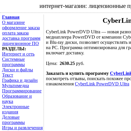
интернет-магазин: лицензионные 
Главная
CyberLi
О магазине
оформление заказа
CyberLink PowerDVD Ultra — новая разн
оплата заказа
медиаплеера PowerDVD от компании Cybe
доставка программ
и Blu-ray диски, позволяет осуществлят
лицензионное ПО
на PC. Программа оптимизирована для гр
РАЗДЕЛЫ:
включает доставку.
Интернет и сеть
Системные
Цена:
2630.25
руб.
программы
Диски и файлы
Заказать и купить программу
CyberLin
Текст
посмотреть отзывы, поискать похожее про
Графика и дизайн
ознакомления
CyberLink PowerDVD Ultra
Мультимедиа
Программирование
Образование и
наука
Электронные
издания
Деловые
программы
Игры и развлечения