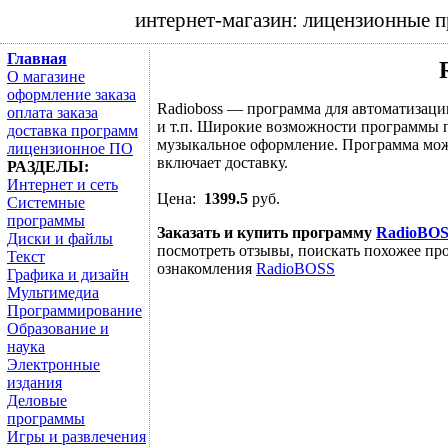
интернет-магазин: лицензионные 
Главная
О магазине
оформление заказа
Radioboss — программа для автоматизаци
оплата заказа
и т.п. Широкие возможности программы по
доставка программ
музыкальное оформление. Программа може
лицензионное ПО
включает доставку.
РАЗДЕЛЫ:
Интернет и сеть
Цена:
1399.5
руб.
Системные
программы
Заказать и купить программу
RadioBO
Диски и файлы
посмотреть отзывы, поискать похожее про
Текст
ознакомления
RadioBOSS
Графика и дизайн
Мультимедиа
Программирование
Образование и
наука
Электронные
издания
Деловые
программы
Игры и развлечения