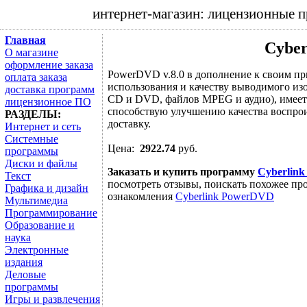
интернет-магазин: лицензионные 
Главная
Cybe
О магазине
оформление заказа
PowerDVD v.8.0 в дополнение к своим п
оплата заказа
использования и качеству выводимого из
доставка программ
CD и DVD, файлов MPEG и аудио), имеет
лицензионное ПО
способствую улучшению качества воспро
РАЗДЕЛЫ:
доставку.
Интернет и сеть
Системные
Цена:
2922.74
руб.
программы
Диски и файлы
Заказать и купить программу
Cyberlin
Текст
посмотреть отзывы, поискать похожее про
Графика и дизайн
ознакомления
Cyberlink PowerDVD
Мультимедиа
Программирование
Образование и
наука
Электронные
издания
Деловые
программы
Игры и развлечения