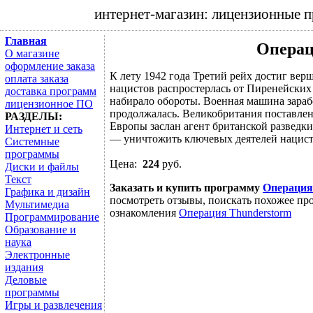
интернет-магазин: лицензионные 
Главная
Операц
О магазине
оформление заказа
К лету 1942 года Третий рейх достиг ве
оплата заказа
нацистов распростерлась от Пиренейских
доставка программ
набирало обороты. Военная машина зараб
лицензионное ПО
продолжалась. Великобритания поставле
РАЗДЕЛЫ:
Европы заслан агент британской разведк
Интернет и сеть
— уничтожить ключевых деятелей нацистс
Системные
программы
Цена:
224
руб.
Диски и файлы
Текст
Заказать и купить программу
Операция
Графика и дизайн
посмотреть отзывы, поискать похожее про
Мультимедиа
ознакомления
Операция Thunderstorm
Программирование
Образование и
наука
Электронные
издания
Деловые
программы
Игры и развлечения