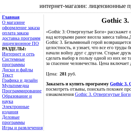
интернет-магазин: лицензионные 
Главная
Gothic 3
О магазине
оформление заказа
«Gothic 3: Отвергнутые Боги» расскажет 
оплата заказа
над которыми ранее висела завеса тайны.
доставка программ
Gothic 3. Безымянный герой возвращается
лицензионное ПО
целостность, и узнает, что все его труд
РАЗДЕЛЫ:
начали войну друг с другом. Старые дру
Интернет и сеть
сделать выбор в пользу одной из них не 
Системные
за спасение человечества. Цена включает 
программы
Диски и файлы
Цена:
281
руб.
Текст
Графика и дизайн
Заказать и купить программу
Gothic 3.
Мультимедиа
посмотреть отзывы, поискать похожее про
Программирование
ознакомления
Gothic 3. Отвергнутые Боги
Образование и
наука
Электронные
издания
Деловые
программы
Игры и развлечения