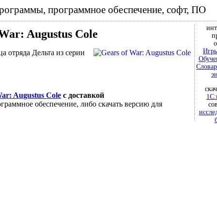
программы, программное обеспечение, софт, ПО
инт
 War: Augustus Cole
п
о
Игры
а отряда Дельта из серии
Обуче
Словар
э
ска
War: Augustus Cole
с доставкой
1С:
граммное обеспечение, либо скачать версию для
со
иссле