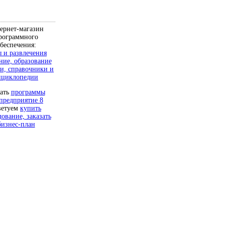
ернет-магазин
рограммного
беспечения:
 и развлечения
ние, образование
и, справочники и
нциклопедии
чать
программы
предприятие 8
ветуем
купить
дование, заказать
бизнес-план