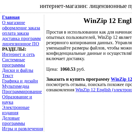
интернет-магазин: лицензионные 
Главная
WinZip 12 Engl
О магазине
оформление заказа
Простая в использовании как для начинаю
оплата заказа
опытных пользователей, WinZip 12 являе
доставка программ
резервного копирования данных. Управл
лицензионное ПО
уменьшайте размеры файлов, чтобы можно
РАЗДЕЛЫ:
конфиденциальные данные и осуществляй
Интернет и сеть
включает доставку.
Системные
программы
Цена:
1060.53
руб.
Диски и файлы
Текст
Заказать и купить программу
WinZip 12
Графика и дизайн
посмотреть отзывы, поискать похожее про
Мультимедиа
ознакомления
WinZip 12 English (электрон
Программирование
Образование и
наука
Электронные
издания
Деловые
программы
Игры и развлечения