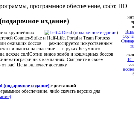
программы, программное обеспечение, софт, ПО
инт
 (подарочное издание)
п
о
Игры
ению крупнейших
Обуче
ей Counter-Strike и Half-Life, Portal и Team Fortress
Словар
или оживших боссов — режиссируется искусственным
э
фекты и шансы на спасение — в руках Безумного
ь на исходе сил!Сотни видов зомби и кошмарных боссов,
ска
4 кинематографичных кампаниях. Сыграйте в своем
1С:
со
 от вас! Цена включает доставку.
иссле
ad (подарочное издание)
с доставкой
граммное обеспечение, либо скачать версию для
дание)