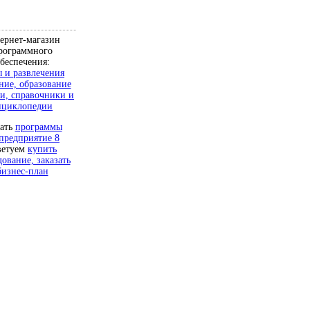
ернет-магазин
рограммного
беспечения:
 и развлечения
ние, образование
и, справочники и
нциклопедии
чать
программы
предприятие 8
ветуем
купить
дование, заказать
бизнес-план