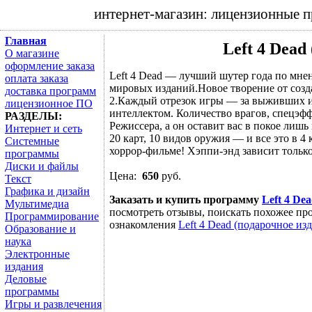
интернет-магазин: лицензионные 
Главная
Left 4 Dead
О магазине
оформление заказа
Left 4 Dead — лучший шутер года по мн
оплата заказа
мировых изданий.Новое творение от создател
доставка программ
2.Каждый отрезок игры — за выживших 
лицензионное ПО
интеллектом. Количество врагов, спецэф
РАЗДЕЛЫ:
Режиссера, а он оставит вас в покое лиш
Интернет и сеть
20 карт, 10 видов оружия — и все это в 
Системные
хоррор-фильме! Хэппи-энд зависит только
программы
Диски и файлы
Цена:
650
руб.
Текст
Графика и дизайн
Заказать и купить программу
Left 4 De
Мультимедиа
посмотреть отзывы, поискать похожее про
Программирование
ознакомления
Left 4 Dead (подарочное из
Образование и
наука
Электронные
издания
Деловые
программы
Игры и развлечения