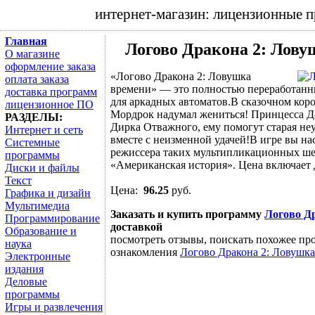
интернет-магазин: лицензионные 
Главная
Логово Дракона 2: Лову
О магазине
оформление заказа
«Логово Дракона 2: Ловушка
оплата заказа
времени» — это полностью переработанны
доставка программ
для аркадных автоматов.В сказочном кор
лицензионное ПО
Мордрок надумал жениться! Принцесса Да
РАЗДЕЛЫ:
Дирка Отважного, ему помогут старая н
Интернет и сеть
вместе с неизменной удачей!В игре вы на
Системные
режиссера таких мультипликационных шед
программы
«Американская история». Цена включает 
Диски и файлы
Текст
Цена:
96.25
руб.
Графика и дизайн
Мультимедиа
Заказать и купить программу
Логово Др
Программирование
доставкой
Образование и
посмотреть отзывы, поискать похожее про
наука
ознакомления
Логово Дракона 2: Ловушка
Электронные
издания
Деловые
программы
Игры и развлечения