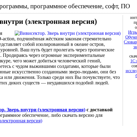
программы, программное обеспечение, софт, ПО
инт
внутри (электронная версия)
п
о
Игры
я
Обуче
-action, подчинённая жёстким законам стремительно
Словар
дставляет собой изолированный в океане остров,
э
уровней. Ваш путь будет пролегать через тропические
ы. Продираясь через огромные экспериментальные
ска
куре, чего может добиться человеческий гений,
1С:
со
нетесь с чудом выжившими солдатами, которые были
иссле
нные искусственно созданными зверо-людьми, они без
а или движения. Только среди них Вы почувствуете, что
этих диких существ — неудавшихся подобий людей.
р. Зверь внутри (электронная версия)
с доставкой
граммное обеспечение, либо скачать версию для
электронная версия)