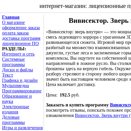
интернет-магазин: лицензионные 
Главная
Вивисектор. Зверь 
О магазине
оформление заказа
«Вивисектор: зверь внутри» — это мощна
оплата заказа
смесь леденящего хоррора c ураганным 3D
доставка программ
развивающегося сюжета. Игровой мир пре
лицензионное ПО
разбитый на множество взаимосвязанных 
РАЗДЕЛЫ:
джунгли, густые леса и заснеженные гор
Интернет и сеть
комплексы, Вы ощутите на собственной ш
Системные
направленный в ложное русло. Вы столк
программы
брошены здесь на верную гибель. Окруже
Диски и файлы
разбору стреляют в сторону любого шорох
Текст
значит быть настоящим человеком среди 
Графика и дизайн
Цена включает доставку.
Мультимедиа
Программирование
Цена:
192.5
руб.
Образование и
наука
Заказать и купить программу
Вивисекто
Электронные
посмотреть отзывы, поискать похожее про
издания
ознакомления
Вивисектор. Зверь внутри (
Деловые
программы
Игры и развлечения