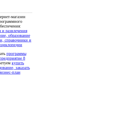
ернет-магазин
рограммного
беспечения:
 и развлечения
ние, образование
и, справочники и
нциклопедии
чать
программы
предприятие 8
ветуем
купить
дование, заказать
бизнес-план