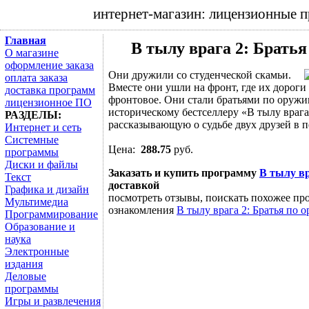
интернет-магазин: лицензионные 
Главная
В тылу врага 2: Братья
О магазине
оформление заказа
Они дружили со студенческой скамьи.
оплата заказа
Вместе они ушли на фронт, где их дороги
доставка программ
фронтовое. Они стали братьями по оружи
лицензионное ПО
историческому бестселлеру «В тылу враг
РАЗДЕЛЫ:
рассказывающую о судьбе двух друзей в пе
Интернет и сеть
Системные
Цена:
288.75
руб.
программы
Диски и файлы
Заказать и купить программу
В тылу вр
Текст
доставкой
Графика и дизайн
посмотреть отзывы, поискать похожее про
Мультимедиа
ознакомления
В тылу врага 2: Братья по 
Программирование
Образование и
наука
Электронные
издания
Деловые
программы
Игры и развлечения