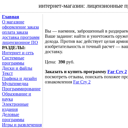
интернет-магазин: лицензионные 
Главная
О магазине
оформление заказа
Вы — наемник, заброшенный в раздираем
оплата заказа
Ваше задание: найти и уничтожить оружей
доставка программ
дохода. Против вас действует целая арми
лицензионное ПО
изобретательность и точный расчет — ва
РАЗДЕЛЫ:
доставку.
Интернет и сеть
Системные
Цена:
390
руб.
программы
Диски и файлы
Заказать и купить программу
Far Cry 2
Текст
посмотреть отзывы, поискать похожее про
Графика и дизайн
ознакомления
Far Cry 2
Мультимедиа
Программирование
Образование и
наука
Электронные
издания
Деловые
программы
Игры и развлечения