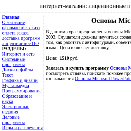
интернет-магазин: лицензионные 
Главная
Основы Micr
О магазине
оформление заказа
В данном курсе представлены основы Micr
оплата заказа
2003. Слушатели должны научиться создав
доставка программ
том, как работать с автофигурами, объек
лицензионное ПО
языке. Цена включает доставку.
РАЗДЕЛЫ:
Интернет и сеть
Цена:
1510
руб.
Системные
программы
Заказать и купить программу
Основы Mi
Диски и файлы
посмотреть отзывы, поискать похожее про
Текст
ознакомления
Основы Microsoft PowerPoin
Графика и дизайн
Мультимедиа
Программирование
Образование и
наука
Электронные
издания
Деловые
программы
Игры и развлечения