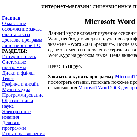
интернет-магазин: лицензионные 
Главная
Microsoft Word
О магазине
оформление заказа
Данный курс включает изучение основн
оплата заказа
Word, необходимых для получения сертифика
доставка программ
экзамена «Word 2003 Specialist». После з
лицензионное ПО
сдаче экзамена на получение сертификат
РАЗДЕЛЫ:
Word.Курс на русском языке. Цена включа
Интернет и сеть
Системные
Цена:
1510
руб.
программы
Диски и файлы
Заказать и купить программу
Microsoft
Текст
посмотреть отзывы, поискать похожее про
Графика и дизайн
ознакомления
Microsoft Word 2003 для пр
Мультимедиа
Программирование
Образование и
наука
Электронные
издания
Деловые
программы
Игры и развлечения