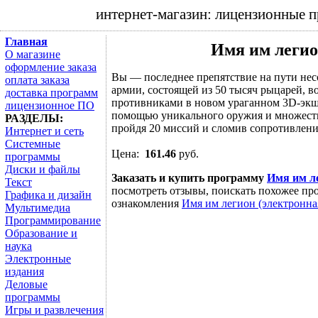
интернет-магазин: лицензионные 
Главная
Имя им легио
О магазине
оформление заказа
Вы — последнее препятствие на пути не
оплата заказа
армии, состоящей из 50 тысяч рыцарей, в
доставка программ
противниками в новом ураганном 3D-экше
лицензионное ПО
помощью уникального оружия и множеств
РАЗДЕЛЫ:
пройдя 20 миссий и сломив сопротивление
Интернет и сеть
Системные
Цена:
161.46
руб.
программы
Диски и файлы
Заказать и купить программу
Имя им ле
Текст
посмотреть отзывы, поискать похожее про
Графика и дизайн
ознакомления
Имя им легион (электронна
Мультимедиа
Программирование
Образование и
наука
Электронные
издания
Деловые
программы
Игры и развлечения