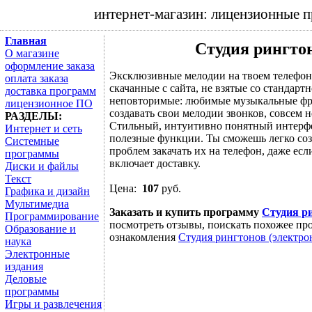
интернет-магазин: лицензионные 
Главная
Студия рингтон
О магазине
оформление заказа
Эксклюзивные мелодии на твоем телефон
оплата заказа
скачанные с сайта, не взятые со стандар
доставка программ
неповторимые: любимые музыкальные фр
лицензионное ПО
создавать свои мелодии звонков, совсем 
РАЗДЕЛЫ:
Стильный, интуитивно понятный интерфе
Интернет и сеть
полезные функции. Ты сможешь легко со
Системные
проблем закачать их на телефон, даже ес
программы
включает доставку.
Диски и файлы
Текст
Цена:
107
руб.
Графика и дизайн
Мультимедиа
Заказать и купить программу
Студия ри
Программирование
посмотреть отзывы, поискать похожее про
Образование и
ознакомления
Студия рингтонов (электро
наука
Электронные
издания
Деловые
программы
Игры и развлечения