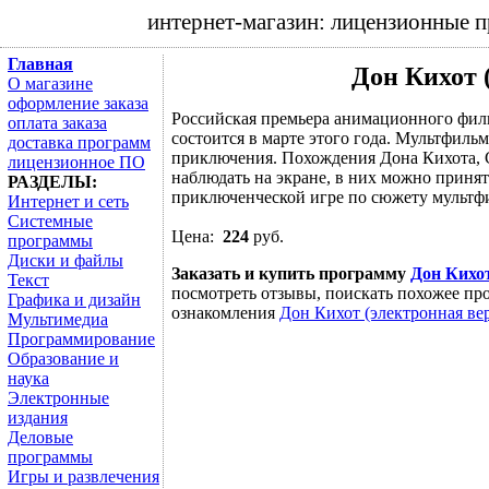
интернет-магазин: лицензионные 
Главная
Дон Кихот 
О магазине
оформление заказа
Российская премьера анимационного фил
оплата заказа
состоится в марте этого года. Мультфиль
доставка программ
приключения. Похождения Дона Кихота, С
лицензионное ПО
наблюдать на экране, в них можно принят
РАЗДЕЛЫ:
приключенческой игре по сюжету мультфи
Интернет и сеть
Системные
Цена:
224
руб.
программы
Диски и файлы
Заказать и купить программу
Дон Кихот
Текст
посмотреть отзывы, поискать похожее про
Графика и дизайн
ознакомления
Дон Кихот (электронная ве
Мультимедиа
Программирование
Образование и
наука
Электронные
издания
Деловые
программы
Игры и развлечения