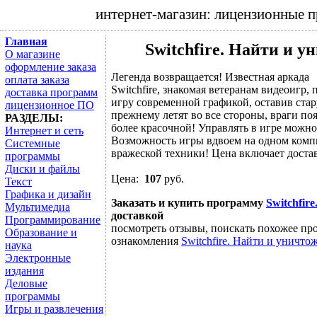
интернет-магазин: лицензионные 
Главная
Switchfire. Найти и у
О магазине
оформление заказа
Легенда возвращается! Известная аркада
оплата заказа
Switchfire, знакомая ветеранам видеоигр
доставка программ
игру современной графикой, оставив ст
лицензионное ПО
прежнему летят во все стороны, враги поя
РАЗДЕЛЫ:
более красочной! Управлять в игре можн
Интернет и сеть
Возможность игры вдвоем на одном компь
Системные
вражеской техники! Цена включает достав
программы
Диски и файлы
Цена:
107
руб.
Текст
Графика и дизайн
Заказать и купить программу
Switchfir
Мультимедиа
доставкой
Программирование
посмотреть отзывы, поискать похожее про
Образование и
ознакомления
Switchfire. Найти и уничто
наука
Электронные
издания
Деловые
программы
Игры и развлечения