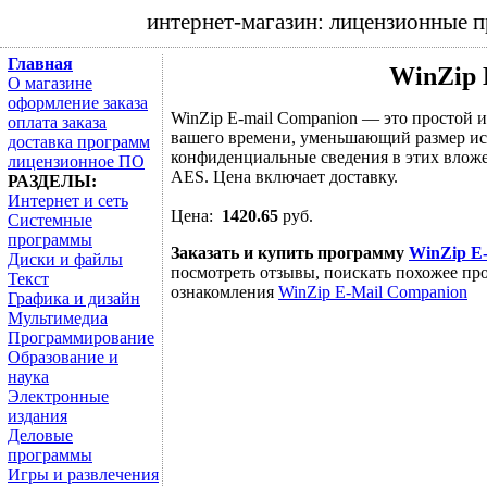
интернет-магазин: лицензионные 
Главная
WinZip 
О магазине
оформление заказа
WinZip E-mail Companion — это простой 
оплата заказа
вашего времени, уменьшающий размер и
доставка программ
конфиденциальные сведения в этих влож
лицензионное ПО
AES. Цена включает доставку.
РАЗДЕЛЫ:
Интернет и сеть
Цена:
1420.65
руб.
Системные
программы
Заказать и купить программу
WinZip E
Диски и файлы
посмотреть отзывы, поискать похожее про
Текст
ознакомления
WinZip E-Mail Companion
Графика и дизайн
Мультимедиа
Программирование
Образование и
наука
Электронные
издания
Деловые
программы
Игры и развлечения