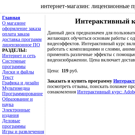
интернет-магазин: лицензионные 
Главная
Интерактивный кур
О магазине
оформление заказа
Данный диск предназначен для пользоват
оплата заказа
желающих обучиться основам работы с од
доставка программ
видеоэффектов. Интерактивный курс вклю
лицензионное ПО
работать с композициями и слоями, аним
РАЗДЕЛЫ:
применять различные эффекты с помощью 
Интернет и сеть
видеоизображении. Цена включает достав
Системные
программы
Цена:
119
руб.
Диски и файлы
Текст
Заказать и купить программу
Интеракти
Графика и дизайн
посмотреть отзывы, поискать похожее про
Мультимедиа
ознакомления
Интерактивный курс: Adobe 
Программирование
Образование и
наука
Электронные
издания
Деловые
программы
Игры и развлечения