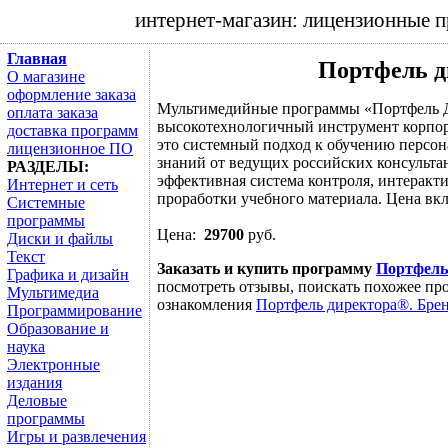
интернет-магазин: лицензионные 
Главная
Портфель д
О магазине
оформление заказа
Мультимедийные программы «Портфель 
оплата заказа
высокотехнологичный инструмент корпо
доставка программ
это системный подход к обучению персона
лицензионное ПО
знаний от ведущих российских консульта
РАЗДЕЛЫ:
эффективная система контроля, интеракт
Интернет и сеть
проработки учебного материала. Цена вкл
Системные
программы
Цена:
29700
руб.
Диски и файлы
Текст
Заказать и купить программу
Портфель
Графика и дизайн
посмотреть отзывы, поискать похожее про
Мультимедиа
ознакомления
Портфель директора®. Бре
Программирование
Образование и
наука
Электронные
издания
Деловые
программы
Игры и развлечения