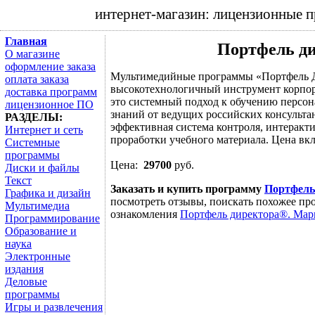
интернет-магазин: лицензионные 
Главная
Портфель д
О магазине
оформление заказа
Мультимедийные программы «Портфель 
оплата заказа
высокотехнологичный инструмент корпо
доставка программ
это системный подход к обучению персона
лицензионное ПО
знаний от ведущих российских консульта
РАЗДЕЛЫ:
эффективная система контроля, интеракт
Интернет и сеть
проработки учебного материала. Цена вкл
Системные
программы
Цена:
29700
руб.
Диски и файлы
Текст
Заказать и купить программу
Портфель
Графика и дизайн
посмотреть отзывы, поискать похожее про
Мультимедиа
ознакомления
Портфель директора®. Мар
Программирование
Образование и
наука
Электронные
издания
Деловые
программы
Игры и развлечения