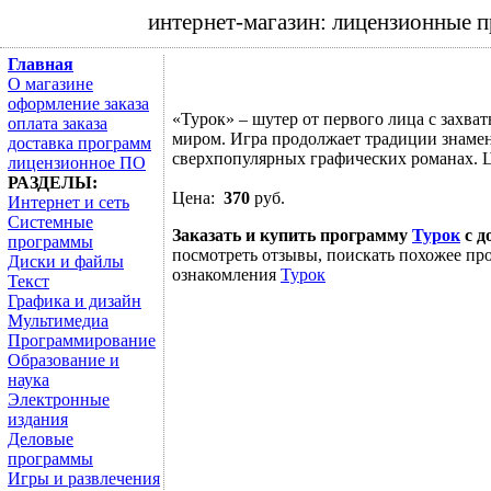
интернет-магазин: лицензионные 
Главная
О магазине
оформление заказа
«Турок» – шутер от первого лица с зах
оплата заказа
миром. Игра продолжает традиции знаме
доставка программ
сверхпопулярных графических романах. Ц
лицензионное ПО
РАЗДЕЛЫ:
Цена:
370
руб.
Интернет и сеть
Системные
Заказать и купить программу
Турок
с д
программы
посмотреть отзывы, поискать похожее про
Диски и файлы
ознакомления
Турок
Текст
Графика и дизайн
Мультимедиа
Программирование
Образование и
наука
Электронные
издания
Деловые
программы
Игры и развлечения