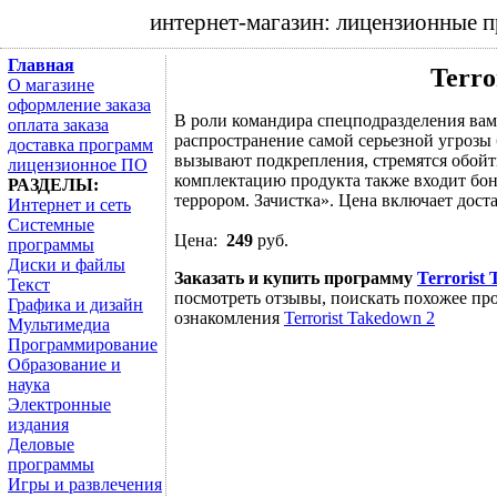
интернет-магазин: лицензионные 
Главная
Terro
О магазине
оформление заказа
В роли командира спецподразделения вам
оплата заказа
распространение самой серьезной угрозы
доставка программ
вызывают подкрепления, стремятся обойт
лицензионное ПО
комплектацию продукта также входит бон
РАЗДЕЛЫ:
террором. Зачистка». Цена включает доста
Интернет и сеть
Системные
Цена:
249
руб.
программы
Диски и файлы
Заказать и купить программу
Terrorist
Текст
посмотреть отзывы, поискать похожее про
Графика и дизайн
ознакомления
Terrorist Takedown 2
Мультимедиа
Программирование
Образование и
наука
Электронные
издания
Деловые
программы
Игры и развлечения