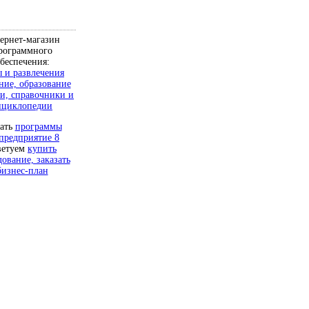
ернет-магазин
рограммного
беспечения:
 и развлечения
ние, образование
и, справочники и
нциклопедии
чать
программы
предприятие 8
ветуем
купить
дование, заказать
бизнес-план