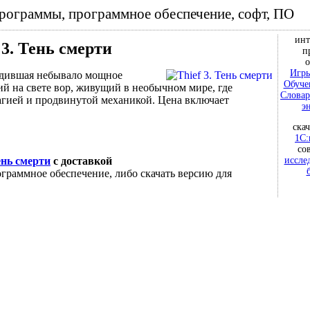
программы, программное обеспечение, софт, ПО
инт
 3. Тень смерти
п
о
Игры
ородившая небывало мощное
Обуче
й на свете вор, живущий в необычном мире, где
Словар
агией и продвинутой механикой. Цена включает
э
ска
1С:
со
иссле
Тень смерти
с доставкой
граммное обеспечение, либо скачать версию для