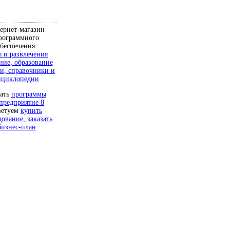
ернет-магазин
рограммного
беспечения:
 и развлечения
ние, образование
и, справочники и
нциклопедии
чать
программы
предприятие 8
ветуем
купить
дование, заказать
бизнес-план