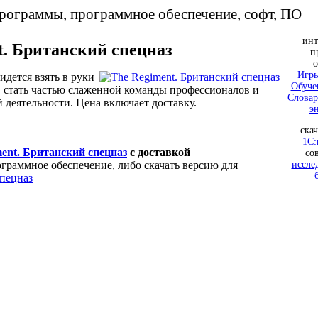
программы, программное обеспечение, софт, ПО
инт
t. Британский спецназ
п
о
Игры
дется взять в руки
Обуче
 стать частью слаженной команды профессионалов и
Словар
 деятельности. Цена включает доставку.
э
ска
1С:
ent. Британский спецназ
с доставкой
со
иссле
граммное обеспечение, либо скачать версию для
спецназ