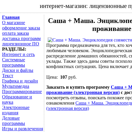
интернет-магазин: лицензионные 
Главная
Саша + Маша. Энциклопе
О магазине
проживание 
оформление заказа
оплата заказа
доставка программ
лицензионное ПО
Программа предназначена для тех, кто хо
РАЗДЕЛЫ:
любимым человеком. Энциклопедическая ч
Интернет и сеть
распределение домашних обязанностей, с
Системные
уклады. Также здесь даны советы психол
программы
конфликтных ситуациях. Цена включает д
Диски и файлы
Текст
Цена:
107
руб.
Графика и дизайн
Мультимедиа
Заказать и купить программу
Саша + М
Программирование
проживание (электронная версия)
с дос
Образование и
посмотреть отзывы, поискать похожее про
наука
ознакомления
Саша + Маша. Энциклопеди
Электронные
(электронная версия)
издания
Деловые
программы
Игры и развлечения