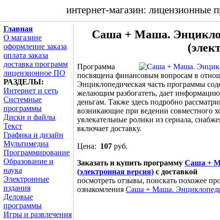
интернет-магазин: лицензионные 
Главная
Саша + Маша. Энцикло
О магазине
(элек
оформление заказа
оплата заказа
доставка программ
Программа
лицензионное ПО
посвящена финансовым вопросам в отно
РАЗДЕЛЫ:
Энциклопедическая часть программы соде
Интернет и сеть
желающим разбогатеть, дает информацию 
Системные
деньгам. Также здесь подробно рассмат
программы
возникающие при ведении совместного хо
Диски и файлы
увлекательные ролики из сериала, снабж
Текст
включает доставку.
Графика и дизайн
Мультимедиа
Цена:
107
руб.
Программирование
Образование и
Заказать и купить программу
Саша + М
наука
(электронная версия)
с доставкой
Электронные
посмотреть отзывы, поискать похожее про
издания
ознакомления
Саша + Маша. Энциклопедия
Деловые
программы
Игры и развлечения