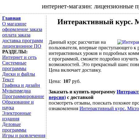
интернет-магазин: лицензионные 
Главная
Интерактивный курс. Mi
О магазине
оформление заказа
оплата заказа
доставка программ
Данный курс рассчитан на
лицензионное ПО
пользователя, впервые приступающего к р
РАЗДЕЛЫ:
интерактивных уроков и подробных комме
Интернет и сеть
с программой, сможете подробно изучить
Системные
возможностей. Это прекрасный шанс пов
программы
Цена включает доставку.
Диски и файлы
Текст
Цена:
107
руб.
Графика и дизайн
Мультимедиа
Заказать и купить программу
Интеракти
Программирование
версия)
с доставкой
Образование и
посмотреть отзывы, поискать похожее про
наука
ознакомления
Интерактивный курс. Micros
Электронные
издания
Деловые
программы
Игры и развлечения