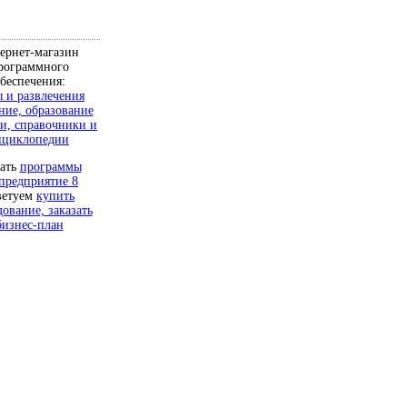
ернет-магазин
рограммного
беспечения:
 и развлечения
ние, образование
и, справочники и
нциклопедии
чать
программы
предприятие 8
ветуем
купить
дование, заказать
бизнес-план