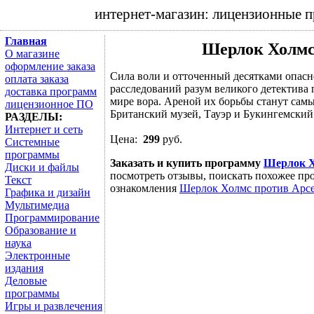
интернет-магазин: лицензионные 
Главная
Шерлок Холмс
О магазине
оформление заказа
Сила воли и отточенный десятками опас
оплата заказа
расследований разум великого детектива 
доставка программ
мире вора. Ареной их борьбы станут сам
лицензионное ПО
Британский музей, Тауэр и Букингемский 
РАЗДЕЛЫ:
Интернет и сеть
Цена:
299
руб.
Системные
программы
Заказать и купить программу
Шерлок Х
Диски и файлы
посмотреть отзывы, поискать похожее про
Текст
ознакомления
Шерлок Холмс против Арс
Графика и дизайн
Мультимедиа
Программирование
Образование и
наука
Электронные
издания
Деловые
программы
Игры и развлечения