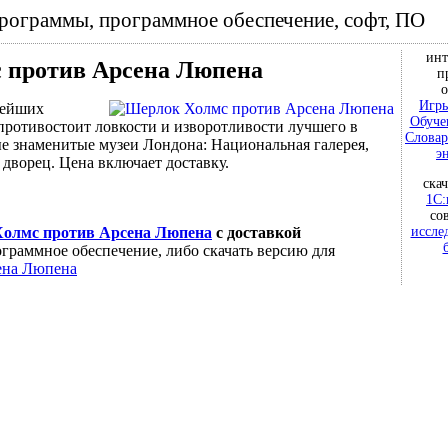
программы, программное обеспечение, софт, ПО
инт
 против Арсена Люпена
п
о
Игры
нейших
Обуче
противостоит ловкости и изворотливости лучшего в
Словар
ые знаменитые музеи Лондона: Национальная галерея,
э
дворец. Цена включает доставку.
ска
1С:
со
иссле
олмс против Арсена Люпена
с доставкой
граммное обеспечение, либо скачать версию для
ена Люпена