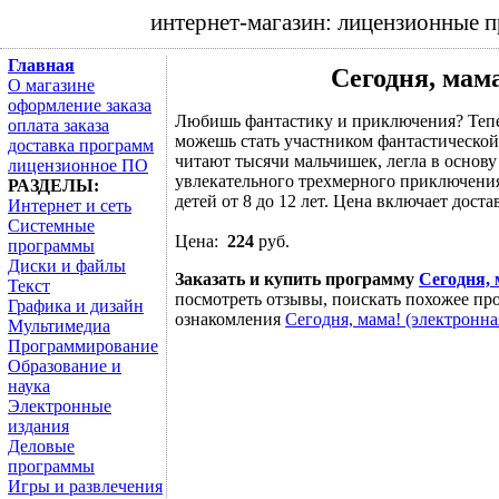
интернет-магазин: лицензионные 
Главная
Сегодня, мама
О магазине
оформление заказа
Любишь фантастику и приключения? Тепе
оплата заказа
можешь стать участником фантастической
доставка программ
читают тысячи мальчишек, легла в основ
лицензионное ПО
увлекательного трехмерного приключения
РАЗДЕЛЫ:
детей от 8 до 12 лет. Цена включает доста
Интернет и сеть
Системные
Цена:
224
руб.
программы
Диски и файлы
Заказать и купить программу
Сегодня, 
Текст
посмотреть отзывы, поискать похожее про
Графика и дизайн
ознакомления
Сегодня, мама! (электронна
Мультимедиа
Программирование
Образование и
наука
Электронные
издания
Деловые
программы
Игры и развлечения