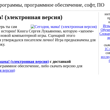
программы, программное обеспечение, софт, ПО
инт
! (электронная версия)
п
о
Игры
рь ты сам
Обуче
 истории! Книга Сергея Лукьяненко, которую «запоем»
Словар
у новой компьютерной игры. Сценарий этого
э
 утверждался писателем лично! Игра предназначена для
вку.
ска
1С:
со
иссле
мама! (электронная версия)
с доставкой
граммное обеспечение, либо скачать версию для
я версия)