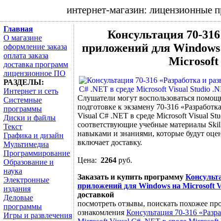
интернет-магазин: лицензионные 
Главная
Консультация 70-316
О магазине
приложений для Windows н
оформление заказа
оплата заказа
Microsoft
доставка программ
лицензионное ПО
РАЗДЕЛЫ:
Интернет и сеть
Слушатели могут воспользоваться помощью 
Системные
подготовке к экзамену 70-316 «Разработк
программы
Visual C# .NET в среде Microsoft Visual St
Диски и файлы
соответствующие учебные материалы Skill
Текст
навыками и знаниями, которые будут оце
Графика и дизайн
включает доставку.
Мультимедиа
Программирование
Цена:
2264
руб.
Образование и
наука
Заказать и купить программу
Консульта
Электронные
приложений для Windows на Microsoft Vi
издания
доставкой
Деловые
посмотреть отзывы, поискать похожее про
программы
ознакомления
Консультация 70-316 «Разр
Игры и развлечения