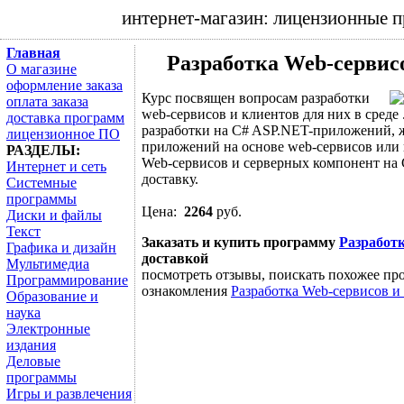
интернет-магазин: лицензионные 
Главная
Разработка Web-сервисо
О магазине
оформление заказа
Курс посвящен вопросам разработки
оплата заказа
web-сервисов и клиентов для них в среде
доставка программ
разработки на C# ASP.NET-приложений, 
лицензионное ПО
приложений на основе web-сервисов или 
РАЗДЕЛЫ:
Web-сервисов и серверных компонент на C
Интернет и сеть
доставку.
Системные
программы
Цена:
2264
руб.
Диски и файлы
Текст
Заказать и купить программу
Разработк
Графика и дизайн
доставкой
Мультимедиа
посмотреть отзывы, поискать похожее про
Программирование
ознакомления
Разработка Web-сервисов и 
Образование и
наука
Электронные
издания
Деловые
программы
Игры и развлечения