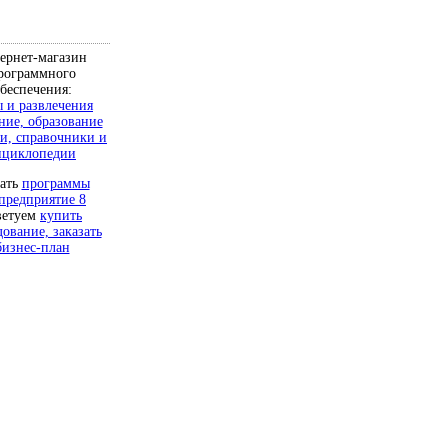
ернет-магазин
рограммного
беспечения:
 и развлечения
ние, образование
и, справочники и
нциклопедии
чать
программы
предприятие 8
ветуем
купить
дование, заказать
бизнес-план