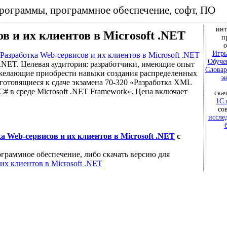
программы, программное обеспечение, софт, ПО
инт
в и их клиентов в Microsoft .NET
п
о
Игры
Обуче
 .NET. Целевая аудитория: разработчики, имеющие опыт
Словар
желающие приобрести навыки создания распределенных
э
готовящиеся к сдаче экзамена 70-320 «Разработка XML
# в среде Microsoft .NET Framework». Цена включает
ска
1С:
со
иссле
а Web-сервисов и их клиентов в Microsoft .NET
с
граммное обеспечение, либо скачать версию для
их клиентов в Microsoft .NET