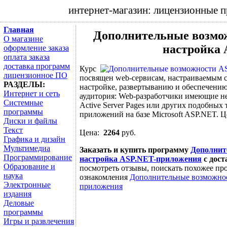
интернет-магазин: лицензионные 
Главная
Дополнительные возмо
О магазине
настройка
оформление заказа
оплата заказа
доставка программ
Курс
лицензионное ПО
посвящен web-сервисам, настраиваемым с
РАЗДЕЛЫ:
настройке, развертыванию и обеспечени
Интернет и сеть
аудитория: Web-разработчики имеющие н
Системные
Active Server Pages или других подобны
программы
приложений на базе Microsoft ASP.NET. Ц
Диски и файлы
Текст
Цена:
2264
руб.
Графика и дизайн
Мультимедиа
Заказать и купить программу
Дополнит
Программирование
настройка ASP.NET-приложения
с дост
Образование и
посмотреть отзывы, поискать похожее про
наука
ознакомления
Дополнительные возможнос
Электронные
приложения
издания
Деловые
программы
Игры и развлечения