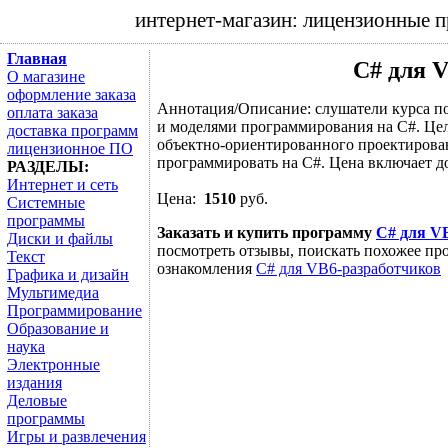
интернет-магазин: лицензионные 
Главная
C# для 
О магазине
оформление заказа
Аннотация/Описание: слушатели курса по
оплата заказа
и моделями программирования на C#. Цел
доставка программ
объектно-ориентированного проектировани
лицензионное ПО
программировать на C#. Цена включает до
РАЗДЕЛЫ:
Интернет и сеть
Цена:
1510
руб.
Системные
программы
Заказать и купить программу
C# для V
Диски и файлы
посмотреть отзывы, поискать похожее про
Текст
ознакомления
C# для VB6-разработчиков
Графика и дизайн
Мультимедиа
Программирование
Образование и
наука
Электронные
издания
Деловые
программы
Игры и развлечения