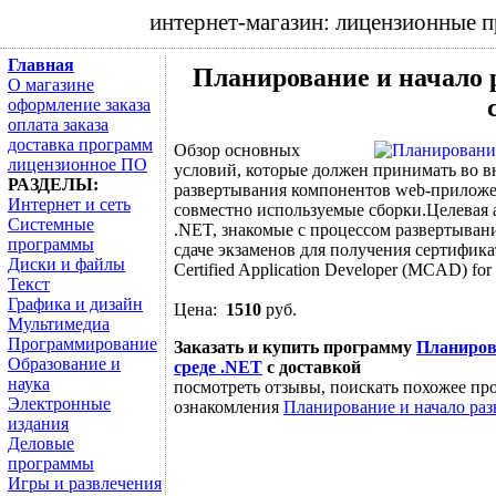
интернет-магазин: лицензионные 
Главная
Планирование и начало
О магазине
оформление заказа
оплата заказа
доставка программ
Обзор основных
лицензионное ПО
условий, которые должен принимать во в
РАЗДЕЛЫ:
развертывания компонентов web-приложен
Интернет и сеть
совместно используемые сборки.Целевая а
Системные
.NET, знакомые с процессом развертыван
программы
сдаче экзаменов для получения сертификат
Диски и файлы
Certified Application Developer (MCAD) fo
Текст
Графика и дизайн
Цена:
1510
руб.
Мультимедиа
Программирование
Заказать и купить программу
Планиров
Образование и
среде .NET
с доставкой
наука
посмотреть отзывы, поискать похожее про
Электронные
ознакомления
Планирование и начало ра
издания
Деловые
программы
Игры и развлечения