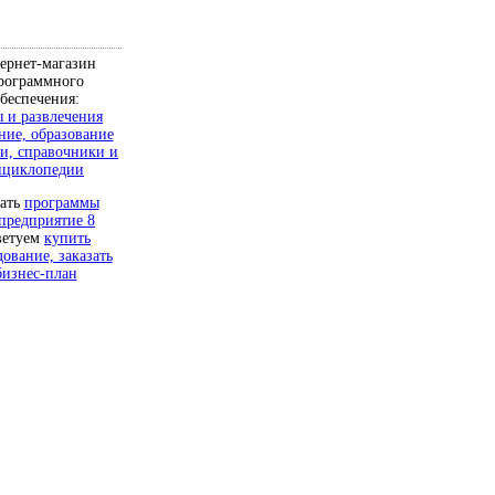
ернет-магазин
рограммного
беспечения:
 и развлечения
ние, образование
и, справочники и
нциклопедии
чать
программы
предприятие 8
ветуем
купить
дование, заказать
бизнес-план