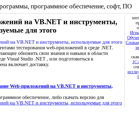
программы, программное обеспечение, софт, ПО
инт
ожений на VB.NET и инструменты,
п
о
зуемые для этого
Игры
Обуче
Словар
ментами тестирования web-приложений в среде .NET.
э
елающие обновить свои знания и навыки в области
ска
е Visual Studio .NET , или подготовиться к
1С:
а включает доставку.
со
иссле
ание Web-приложений на VB.NET и инструменты,
граммное обеспечение, либо скачать версию для
ний на VB.NET и инструменты, используемые для этого