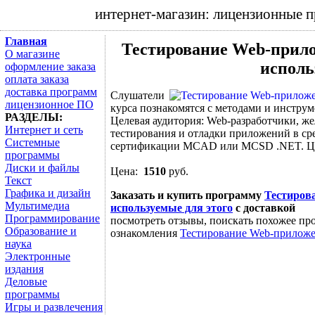
интернет-магазин: лицензионные 
Главная
Тестирование Web-прил
О магазине
исполь
оформление заказа
оплата заказа
доставка программ
Слушатели
лицензионное ПО
курса познакомятся с методами и инстру
РАЗДЕЛЫ:
Целевая аудитория: Web-разработчики, ж
Интернет и сеть
тестирования и отладки приложений в сред
Системные
сертификации MCAD или MCSD .NET. Цен
программы
Диски и файлы
Цена:
1510
руб.
Текст
Графика и дизайн
Заказать и купить программу
Тестиров
Мультимедиа
используемые для этого
с доставкой
Программирование
посмотреть отзывы, поискать похожее про
Образование и
ознакомления
Тестирование Web-приложе
наука
Электронные
издания
Деловые
программы
Игры и развлечения