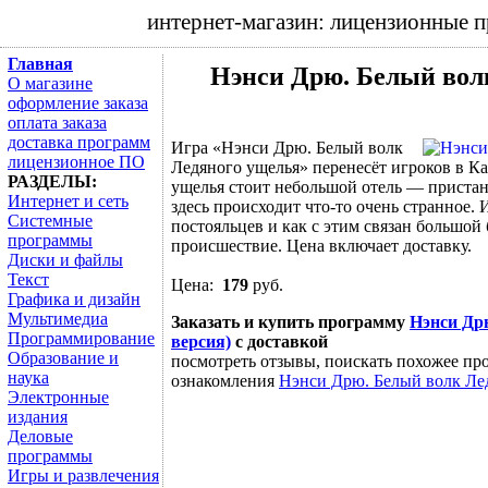
интернет-магазин: лицензионные 
Главная
Нэнси Дрю. Белый вол
О магазине
оформление заказа
оплата заказа
доставка программ
Игра «Нэнси Дрю. Белый волк
лицензионное ПО
Ледяного ущелья» перенесёт игроков в Ка
РАЗДЕЛЫ:
ущелья стоит небольшой отель — приста
Интернет и сеть
здесь происходит что-то очень странное.
Системные
постояльцев и как с этим связан большо
программы
происшествие. Цена включает доставку.
Диски и файлы
Текст
Цена:
179
руб.
Графика и дизайн
Мультимедиа
Заказать и купить программу
Нэнси Др
Программирование
версия)
с доставкой
Образование и
посмотреть отзывы, поискать похожее про
наука
ознакомления
Нэнси Дрю. Белый волк Лед
Электронные
издания
Деловые
программы
Игры и развлечения