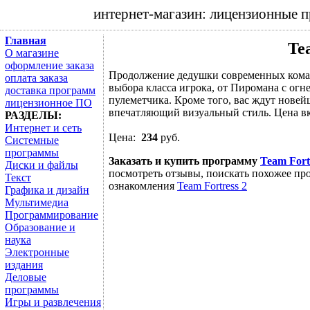
интернет-магазин: лицензионные 
Главная
Te
О магазине
оформление заказа
Продолжение дедушки современных кома
оплата заказа
выбора класса игрока, от Пиромана с ог
доставка программ
пулеметчика. Кроме того, вас ждут нове
лицензионное ПО
впечатляющий визуальный стиль. Цена вк
РАЗДЕЛЫ:
Интернет и сеть
Цена:
234
руб.
Системные
программы
Заказать и купить программу
Team Fort
Диски и файлы
посмотреть отзывы, поискать похожее про
Текст
ознакомления
Team Fortress 2
Графика и дизайн
Мультимедиа
Программирование
Образование и
наука
Электронные
издания
Деловые
программы
Игры и развлечения