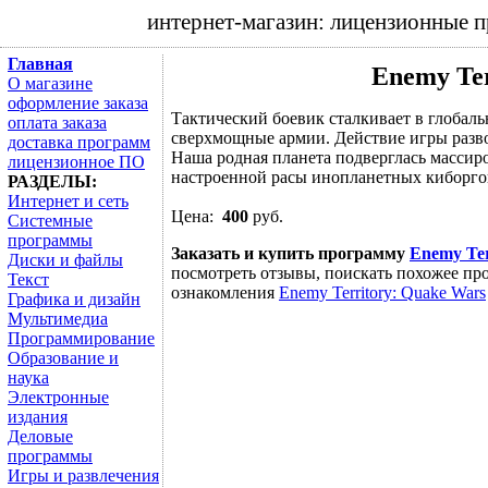
интернет-магазин: лицензионные 
Главная
Enemy Ter
О магазине
оформление заказа
Тактический боевик сталкивает в глобал
оплата заказа
сверхмощные армии. Действие игры развор
доставка программ
Наша родная планета подверглась масси
лицензионное ПО
настроенной расы инопланетных киборгов
РАЗДЕЛЫ:
Интернет и сеть
Цена:
400
руб.
Системные
программы
Заказать и купить программу
Enemy Ter
Диски и файлы
посмотреть отзывы, поискать похожее про
Текст
ознакомления
Enemy Territory: Quake Wars
Графика и дизайн
Мультимедиа
Программирование
Образование и
наука
Электронные
издания
Деловые
программы
Игры и развлечения