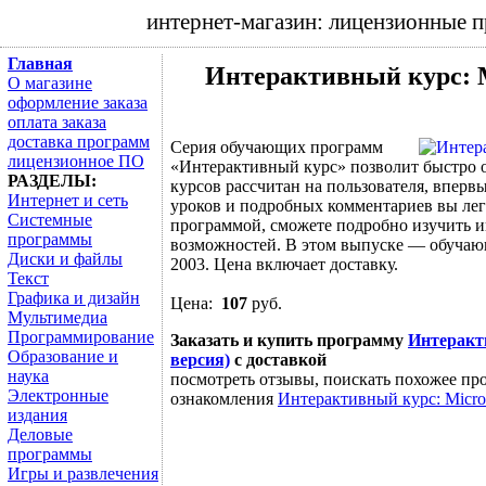
интернет-магазин: лицензионные 
Главная
Интерактивный курс: Mi
О магазине
оформление заказа
оплата заказа
доставка программ
Серия обучающих программ
лицензионное ПО
«Интерактивный курс» позволит быстро 
РАЗДЕЛЫ:
курсов рассчитан на пользователя, впер
Интернет и сеть
уроков и подробных комментариев вы лег
Системные
программой, сможете подробно изучить и
программы
возможностей. В этом выпуске — обучающ
Диски и файлы
2003. Цена включает доставку.
Текст
Графика и дизайн
Цена:
107
руб.
Мультимедиа
Программирование
Заказать и купить программу
Интеракти
Образование и
версия)
с доставкой
наука
посмотреть отзывы, поискать похожее про
Электронные
ознакомления
Интерактивный курс: Micros
издания
Деловые
программы
Игры и развлечения