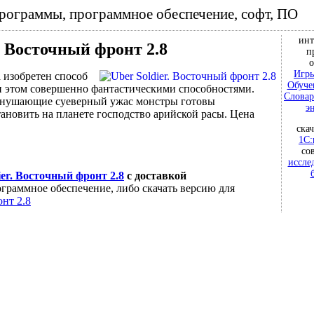
программы, программное обеспечение, софт, ПО
инт
r. Восточный фронт 2.8
п
о
Игры
 изобретен способ
Обуче
ри этом совершенно фантастическими способностями.
Словар
 внушающие суеверный ужас монстры готовы
э
ановить на планете господство арийской расы. Цена
ска
1С:
со
иссле
ier. Восточный фронт 2.8
с доставкой
граммное обеспечение, либо скачать версию для
онт 2.8