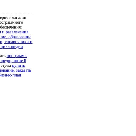
ернет-магазин
рограммного
беспечения:
 и развлечения
ние, образование
и, справочники и
нциклопедии
чать
программы
предприятие 8
ветуем
купить
дование, заказать
бизнес-план