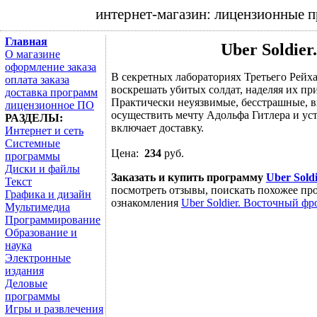
интернет-магазин: лицензионные 
Главная
Uber Soldie
О магазине
оформление заказа
В секретных лабораториях Третьего Рейха
оплата заказа
воскрешать убитых солдат, наделяя их п
доставка программ
Практически неуязвимые, бесстрашные,
лицензионное ПО
осуществить мечту Адольфа Гитлера и уст
РАЗДЕЛЫ:
включает доставку.
Интернет и сеть
Системные
Цена:
234
руб.
программы
Диски и файлы
Заказать и купить программу
Uber Sold
Текст
посмотреть отзывы, поискать похожее про
Графика и дизайн
ознакомления
Uber Soldier. Восточный фр
Мультимедиа
Программирование
Образование и
наука
Электронные
издания
Деловые
программы
Игры и развлечения