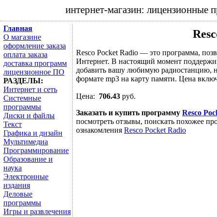
интернет-магазин: лицензионные 
Главная
Resc
О магазине
оформление заказа
Resco Pocket Radio — это программа, поз
оплата заказа
Интернет. В настоящий момент поддержи
доставка программ
добавить вашу любимую радиостанцию, на
лицензионное ПО
формате mp3 на карту памяти. Цена включ
РАЗДЕЛЫ:
Интернет и сеть
Цена:
706.43
руб.
Системные
программы
Заказать и купить программу
Resco Poc
Диски и файлы
посмотреть отзывы, поискать похожее про
Текст
ознакомления
Resco Pocket Radio
Графика и дизайн
Мультимедиа
Программирование
Образование и
наука
Электронные
издания
Деловые
программы
Игры и развлечения