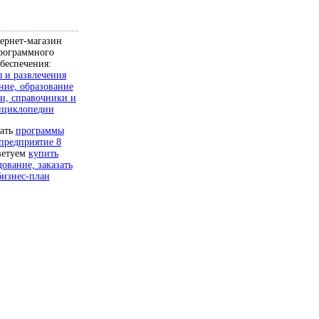
ернет-магазин
рограммного
беспечения:
 и развлечения
ние, образование
и, справочники и
нциклопедии
чать
программы
предприятие 8
ветуем
купить
дование, заказать
бизнес-план