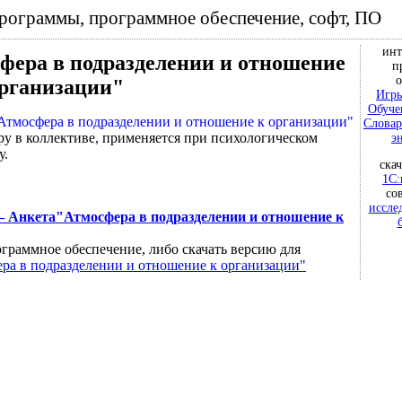
программы, программное обеспечение, софт, ПО
инт
фера в подразделении и отношение
п
о
организации"
Игры
Обуче
Словар
у в коллективе, применяется при психологическом
э
у.
ска
1С:
со
иссле
— Анкета"Атмосфера в подразделении и отношение к
граммное обеспечение, либо скачать версию для
ра в подразделении и отношение к организации"