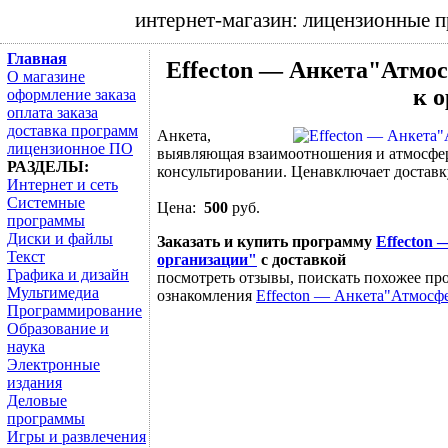
интернет-магазин: лицензионные 
Главная
Effecton — Анкета"Атмос
О магазине
к 
оформление заказа
оплата заказа
доставка программ
Анкета,
лицензионное ПО
выявляющая взаимоотношения и атмосфер
РАЗДЕЛЫ:
консультировании. Ценавключает доставк
Интернет и сеть
Системные
Цена:
500
руб.
программы
Диски и файлы
Заказать и купить программу
Effecton 
Текст
организации"
с доставкой
Графика и дизайн
посмотреть отзывы, поискать похожее про
Мультимедиа
ознакомления
Effecton — Анкета"Атмосфе
Программирование
Образование и
наука
Электронные
издания
Деловые
программы
Игры и развлечения